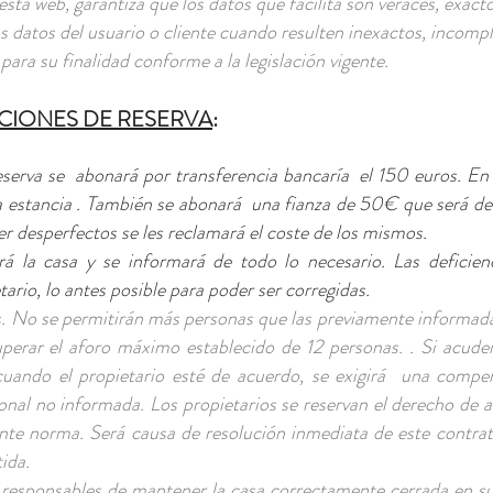
sta web, garantiza que los datos que facilita son veraces, exact
s datos del usuario o cliente cuando resulten inexactos, incomp
para su finalidad conforme a la legislación vigente.
CIONES DE RESERVA
:
reserva se abonará por transferencia bancaría el 150 euros. En
a estancia . También se abonará una fianza de 50€ que será devu
er desperfectos se les reclamará el coste de los mismos.
rá la casa y se informará de todo lo necesario. Las deficie
ario, lo antes posible para poder ser corregidas.
 No se permitirán más personas que las previamente informadas 
perar el aforo máximo establecido de 12 personas. . Si acud
cuando el propietario esté de acuerdo, se exigirá una compe
onal no informada. Los propietarios se reservan el derecho de a
sente norma. Será causa de resolución inmediata de este contra
ida.
responsables de mantener la casa correctamente cerrada en s