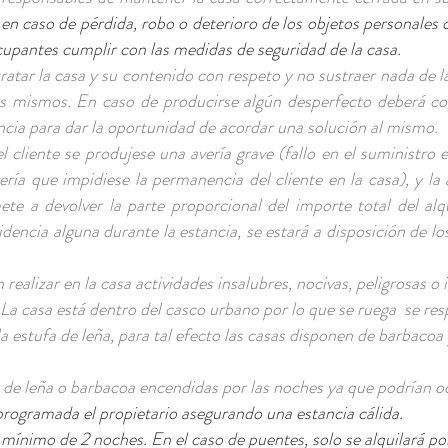
en caso de pérdida, robo o deterioro de los objetos personales 
cupantes cumplir con las medidas de seguridad de la casa.
atar la casa y su contenido con respeto y no sustraer nada de l
s mismos. En caso de producirse algún desperfecto deberá com
ancia para dar la oportunidad de acordar una solución al mismo.
l cliente se produjese una avería grave (fallo en el suministro e
ería que impidiese la permanencia del cliente en la casa), y la
te a devolver la parte proporcional del importe total del alq
idencia alguna durante la estancia, se estará a disposición de lo
ealizar en la casa actividades insalubres, nocivas, peligrosas o i
 La casa está dentro del casco urbano por lo que se ruega se res
 estufa de leña, para tal efecto las casas disponen de barbacoa 
a de leña o barbacoa encendidas por las noches ya que podrían o
 programada el propietario asegurando una estancia cálida.
 mínimo de 2 noches. En el caso de puentes, solo se alquilará por